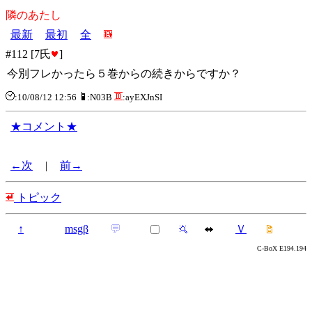
隣のあたし
最新
最初
全
#112 [7氏
]
今別フレかったら５巻からの続きからですか？
:10/08/12 12:56
:N03B
:ayEXJnSI
★コメント★
←次
|
前→
トピック
↑
msgβ
💬
Ｖ
C-BoX E194.194