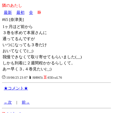
隣のあたし
最新
最初
全
#65 [奈津美]
1ヶ月ほど前から
３巻を求めて本屋さんに
通ってるんですが
いつになっても３巻だけ
おいてなくて(:_;)
我慢できなくて取り寄せてもらいました(__)
しかも到着に２週間程かかるらしくて。
あー早く３､４巻見たい(:_;)
:10/06/25 23:07
:SH905i
:65EvzL76
★コメント★
←次
|
前→